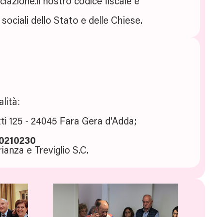
ciazione.il nostro codice fiscale è
 sociali dello Stato e delle Chiese.
lità:
ti 125 - 24045 Fara Gera d'Adda;
0210230
anza e Treviglio S.C.