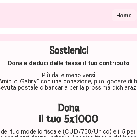
Home
Sostienici
Dona e deduci dalle tasse il tuo contributo
Più dai e meno versi
Amici di Gabry" con una donazione, puoi godere di ben
evuta postale o bancaria per la prossima dichiarazi
Dona
il tuo 5x1000
del tuo modello fiscale (CUD/730/Unico) e il 5 per 