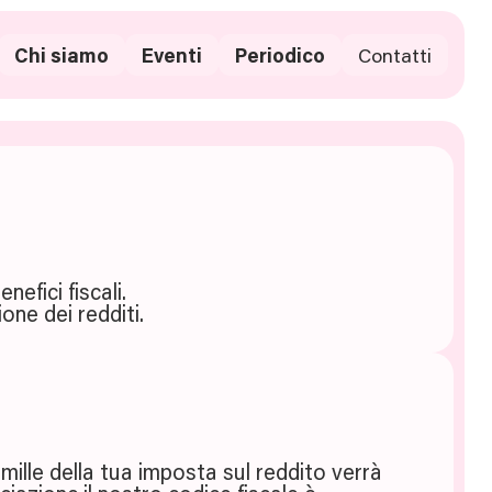
Chi siamo
Eventi
Periodico
Contatti
efici fiscali.
one dei redditi.
mille della tua imposta sul reddito verrà