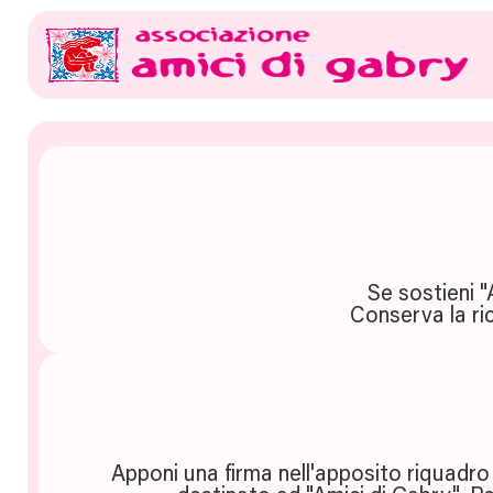
Se sostieni "
Conserva la ric
Apponi una firma nell'apposito riquadro 