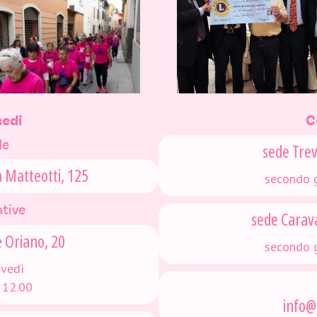
sedi
C
le
sede Trev
a Matteotti, 125
secondo g
ative
sede Carav
e Oriano, 20
secondo g
ovedì
 12.00
info@