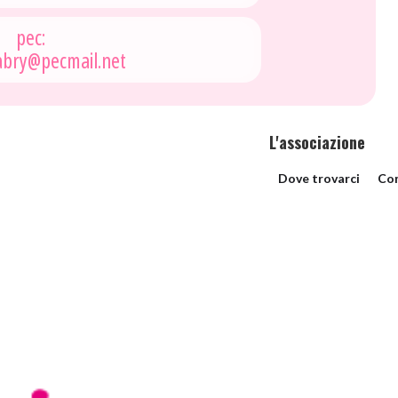
pec:
abry@pecmail.net
L'associazione
Dove trovarci
Con