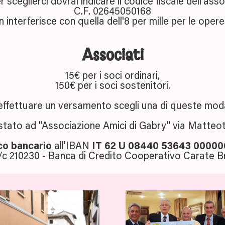
 sceglierci dovrai indicare il codice fiscale dell'asso
C.F. 02645050168
 interferisce con quella dell'8 per mille per le opere
Associati
15€ per i soci ordinari,
150€ per i soci sostenitori.
effettuare un versamento scegli una di queste moda
stato ad "Associazione Amici di Gabry" via Matteot
co bancario
all'IBAN
IT 62 U 08440 53643 00000
/c 210230 - Banca di Credito Cooperativo Carate Bri