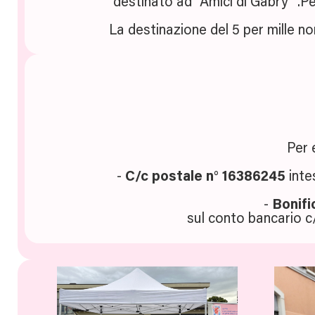
destinato ad "Amici di Gabry" .Per
La destinazione del 5 per mille non
Per 
-
C/c postale n° 16386245
inte
-
Bonifi
sul conto bancario c