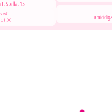
F. Stella, 15
ovedì
amicidig
 11.00